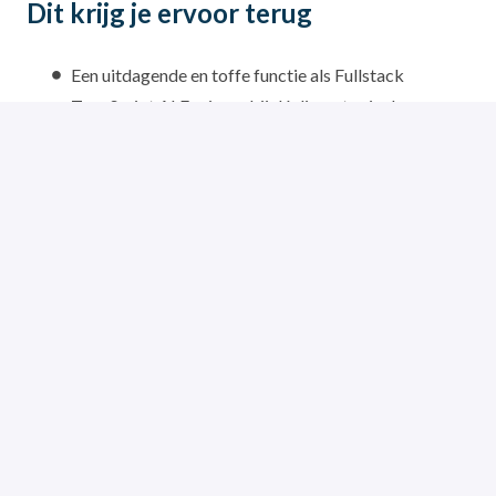
Dit krijg je ervoor terug
Een uitdagende en toffe functie als Fullstack
TypeScript AI Engineer bij dé disruptor in de
hypotheekmarkt.
Een week per jaar werken we vanuit een warm land
tijdens onze workation
Geld natuurlijk; naast een goed salaris ontvang je
reiskostenvergoeding (als je moet reizen),
thuiswerkvergoeding en is er een pensioenregeling
Hybride werken (50/50) en flexibele werktijden
30 vakantiedagen
Op kantoor verse lunch met o.a. brood, soep en
salade
20% korting op hypotheekadvies voor jezelf